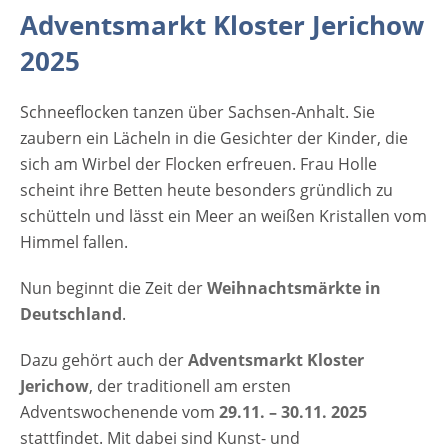
[rule type="basic"] Werbung [rule
Adventsmarkt Kloster Jerichow
type="basic"]
2025
Schneeflocken tanzen über Sachsen-Anhalt. Sie
zaubern ein Lächeln in die Gesichter der Kinder, die
sich am Wirbel der Flocken erfreuen. Frau Holle
scheint ihre Betten heute besonders gründlich zu
schütteln und lässt ein Meer an weißen Kristallen vom
Himmel fallen.
Nun beginnt die Zeit der
Weihnachtsmärkte in
Deutschland
.
Dazu gehört auch der
Adventsmarkt Kloster
Jerichow
, der traditionell am ersten
Adventswochenende vom
29.11. – 30.11. 2025
stattfindet. Mit dabei sind Kunst- und