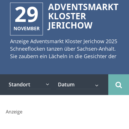
29
ADVENTSMARKT
KLOSTER
JERICHOW
NOVEMBER
Anzeige Adventsmarkt Kloster Jerichow 2025
Schneeflocken tanzen über Sachsen-Anhalt.
Sie zaubern ein Lächeln in die Gesichter der
Kinder, die sich am Wirbel der Flocken
erfreuen. Frau Holle scheint ihre Betten
heute besonders gründlich zu schütteln und
Standort
lässt ein Meer an weißen Kristallen vom
Himmel fallen. Nun beginnt die Zeit der
Weihnachtsmärkte in Deutschland. Dazu
gehört auch der Adventsmarkt Kloster
Anzeige
Jerichow, der traditionell am ersten
Adventswochenende vom 29.11. - 30.11.