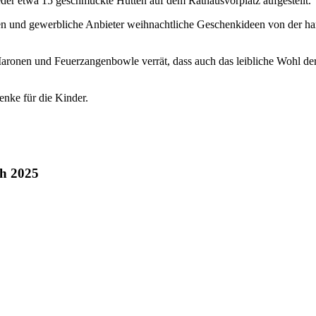
der etwa 15 geschmückte Hütten auf dem Rathausvorplatz aufgestellt.
en und gewerbliche Anbieter weihnachtliche Geschenkideen von der han
onen und Feuerzangenbowle verrät, dass auch das leibliche Wohl der
nke für die Kinder.
ch 2025