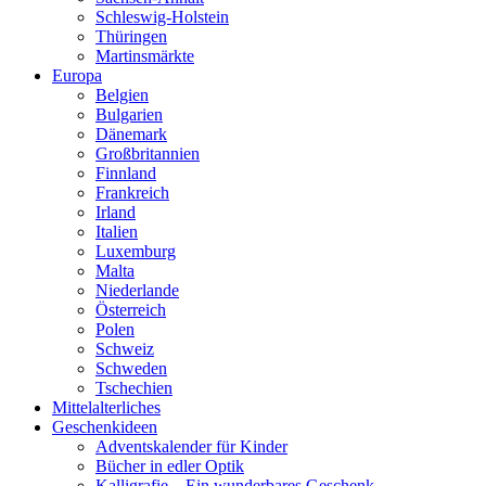
Schleswig-Holstein
Thüringen
Martinsmärkte
Europa
Belgien
Bulgarien
Dänemark
Großbritannien
Finnland
Frankreich
Irland
Italien
Luxemburg
Malta
Niederlande
Österreich
Polen
Schweiz
Schweden
Tschechien
Mittelalterliches
Geschenkideen
Adventskalender für Kinder
Bücher in edler Optik
Kalligrafie – Ein wunderbares Geschenk