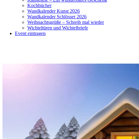
Kochbücher
Wandkalender Kunst 2026
Wandkalender Schlösser 2026
Weihnachtsgrüße – Schreib mal wieder
Wichteltüren und Wichtelbriefe
Event eintragen