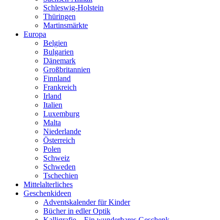
Schleswig-Holstein
Thüringen
Martinsmärkte
Europa
Belgien
Bulgarien
Dänemark
Großbritannien
Finnland
Frankreich
Irland
Italien
Luxemburg
Malta
Niederlande
Österreich
Polen
Schweiz
Schweden
Tschechien
Mittelalterliches
Geschenkideen
Adventskalender für Kinder
Bücher in edler Optik
Kalligrafie – Ein wunderbares Geschenk