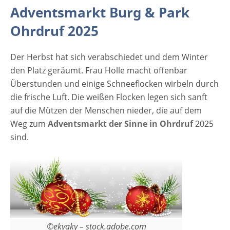
- 22:00 Uhr Sonntag 11:00 - 19:00 Uhr Eintritt
Adventsmarkt Burg & Park
Adventsmarkt Burg & Park Ohrdruf 2025 Der
Eintritt beträgt 5 Euro, ein Wochenendticket
Ohrdruf 2025
ist für 8 Euro erhältlich und kann auch
online erworben werden. Kinder bis 16 Jahre
Der Herbst hat sich verabschiedet und dem Winter
in Begleitung haben freien Eintritt.…
den Platz geräumt. Frau Holle macht offenbar
Überstunden und einige Schneeflocken wirbeln durch
die frische Luft. Die weißen Flocken legen sich sanft
auf die Mützen der Menschen nieder, die auf dem
Weg zum
Adventsmarkt der Sinne in Ohrdruf
2025
sind.
©ekyaky – stock.adobe.com