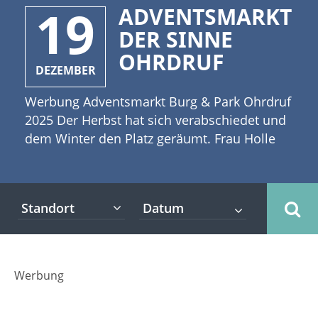
19
ADVENTSMARKT
DER SINNE
OHRDRUF
DEZEMBER
Werbung Adventsmarkt Burg & Park Ohrdruf
2025 Der Herbst hat sich verabschiedet und
dem Winter den Platz geräumt. Frau Holle
macht offenbar Überstunden und einige
Schneeflocken wirbeln durch die frische
Luft. Die weißen Flocken legen sich sanft auf
Standort
die Mützen der Menschen nieder, die auf
dem Weg zum Adventsmarkt der Sinne in
Ohrdruf 2025 sind. [caption
id="attachment_3925" align="alignleft"
Werbung
width="335"] ©ekyaky -
stock.adobe.com[/caption] Ohrdruf wartet