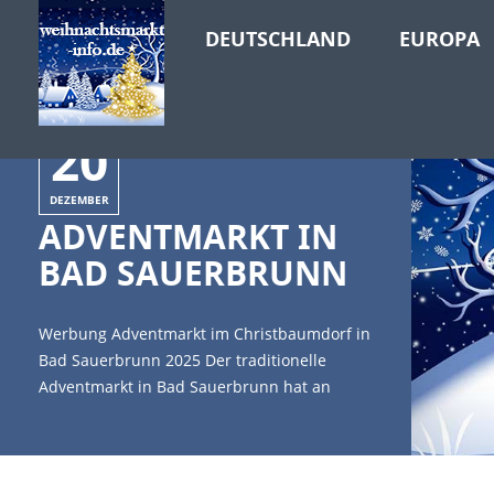
DEUTSCHLAND
EUROPA
20
DEZEMBER
ADVENTMARKT IN
BAD SAUERBRUNN
Werbung Adventmarkt im Christbaumdorf in
Bad Sauerbrunn 2025 Der traditionelle
Adventmarkt in Bad Sauerbrunn hat an
jedem Adventwochenende Samstag und
Sonntag am Nachmittag geöffnet. Neben
dem Adventmarkt mit weihnachtlichen
Produkten erwartet die Besucher jeweils am