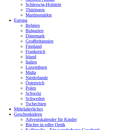
Schleswig-Holstein
Thüringen
Martinsmärkte
Europa
Belgien
Bulgarien
Dänemark
Großbritannien
Finnland
Frankreich
Irland
Italien
Luxemburg
Malta
Niederlande
Österreich
Polen
Schweiz
Schweden
Tschechien
Mittelalterliches
Geschenkideen
Adventskalender für Kinder
Bücher in edler Optik
Kalligrafie – Ein wunderbares Geschenk