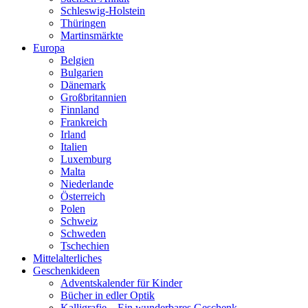
Schleswig-Holstein
Thüringen
Martinsmärkte
Europa
Belgien
Bulgarien
Dänemark
Großbritannien
Finnland
Frankreich
Irland
Italien
Luxemburg
Malta
Niederlande
Österreich
Polen
Schweiz
Schweden
Tschechien
Mittelalterliches
Geschenkideen
Adventskalender für Kinder
Bücher in edler Optik
Kalligrafie – Ein wunderbares Geschenk