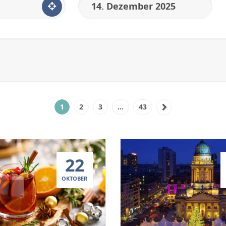
1
2
3
…
43
22
OKTOBER