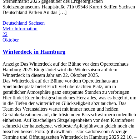
Sternenmarkt 2025 gegenüber des Erzgebirgischen
Spielzeugmuseums Hauptstraße 71b 09548 Kurort Seiffen Sachsen
Deutschland Parken An das […]
Deutschland
Sachsen
Mehr Information
22
Oktober
Winterdeck in Hamburg
Anzeige Das Winterdeck auf der Bühne vor dem Operettenhaus
Hamburg 2025 Eingeläutet wird die Wintersaison auf dem
Winterdeck in diesem Jahr am 22. Oktober 2025.
Das Winterdeck auf der Bühne vor dem Operettenhaus am
Spielbudenplatz bietet Euch viel überdachten Platz, um in
gemütlicher Atmosphäre ganz entspannte Stunden zu verbringen.
Hier findet Euer herbstgeschundenes Herz alles, was es begehrt, um
in die Tiefen der winterlichen Glückseligkeit abzutauchen. Das
Team des Veranstalters wartet mit immer neuen und heißen
Getränkekreationen auf, die fröstelnden Kiezschwärmern ordentlich
einheizen. Auf kuscheligen Sitzgelegenheiten vor dem Kaminfeuer
schmeckt der hauseigene, weltbeste Apfelglühwein gleich noch ein
bisschen besser. Foto: (c)Gowtham – stock.adobe.com Anzeige
Termine und Öffnungszeiten Winterdeck in Hamburg 2025 22.10. –