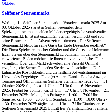
Oktober
Seiffener Sternenmarkt
Werbung 11. Seiffener Sternenmarkt – Voradventsmarkt 2025 Am
03. Oktober 2025 startet in Seiffen gegenüber dem
Spielzeugmuseum zum elften Mal der erzgebirgische voradventliche
Sternenmarkt. Er ist mit unzähligen Sternen geschmückt und soll
seine Besucher auf die Adventszeit einstimmen. „Der Seiffener
Sternenmarkt bleibt für seine Gäste bis Ende Dezember geöffnet.“
Die Firma Spielwarenmacher Günther und die Gaststätte Holzwurm
laden Sie ein über den Sternenmarkt zu bummeln. In den selbst
entworfenen Buden möchten sie Ihnen ein voradventliches Flair
vermitteln. Über dem Markt schweben eine Vielzahl Original
erzgebirgische Sterne. Genießen Sie den weihnachtlichen Duft, die
kulinarische Köstlichkeiten und die festliche Adventsstimmung im
Herzen des Erzgebirges. Foto: (c) Andrea Danti – Fotolia Anzeige
Termine und Öffnungszeiten Seiffener Sternenmarkt 2025 03. – 31.
Oktober 2025: täglich ca. 11 Uhr – 17 Uhr 01. – 16. November
2025: Freitag bis Sonntag: ca. 11 Uhr – 17 Uhr 17. November – 21.
Dezember 2025: Montag bis Freitag: ca. 11:00 – 17:00 Uhr
Samstag: ca. 10:00 – 20:00 Uhr Sonntag: ca. 11:00 – 18:00 Uhr 27.
– 30. Dezember 2025: täglich ca. 11 Uhr – 17 Uhr Eintrittspreise
Seiffener Sternenmarkt 2025 Eintritt frei Veranstaltungsort Seiffener