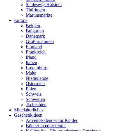
Schleswig-Holstein
Thüringen
Martinsmärkte
Europa
Belgien
Bulgarien
Dänemark
Großbritannien
Finnland
Frankreich
Irland
Italien
Luxemburg
Malta
Niederlande
Österreich
Polen
Schweiz
Schweden
Tschechien
Mittelalterliches
Geschenkideen
Adventskalender für Kinder
Bücher in edler Optik
Kalligrafie – Ein wunderbares Geschenk