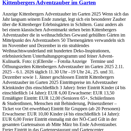
Kittenbergers Adventzauber im Garten
Anzeige Kittenbergers Adventzauber im Garten 2025 Wenn sich das
Jahr langsam seinem Ende zuneigt, legt sich ein besonderer Zauber
über die Kittenberger Erlebnisgärten in Schiltern. Ganz anders als
bei einem klassischen Adventmarkt stehen beim Kittenbergers
Adventzauber die in weihnachtliches Gewand gehüllten Gärten im
Mittelpunkt des Adventzaubers 50 Themengärten verwandeln sich
im November und Dezember in ein strahlendes
Weihnachtswunderland mit hunderten Deko-Inspirationen,
erlebnisreichem Unterhaltungsprogramm und feiner Advent-
Kulinarik. Foto: (c)Ellerslie – Fotolia Anzeige Termine und
Öffnungszeiten Kittenbergers Adventzauber im Garten 2025 2.11.
2025 – 6.1. 2026 täglich 11.30 Uhr –19 Uhr 24., 25. und 31.
Dezember sowie 1. Jänner geschlossen Eintritt Kittenbergers
Adventzauber im Garten 2025 Eintrittspreise im Adventzauber
Kleinkinder (bis einschließlich 3 Jahre): freier Eintritt Kinder (4 bis
einschließlich 14 Jahre): EUR 6,00 Erwachsene: EUR 13,50
Ermäßigter Eintritt: EUR 12,00 (Senioren 65+, SchülerInnen
& StudentInnen, Menschen mit Behinderung, Präsenzdiener –
Ticket vor Ort erwerbbar) Eintritt für Gruppen (ab 20 Personen)
Erwachsene: EUR 10,00 Kinder (4 bis einschließlich 14 Jahre):
EUR 6,00 Freier Eintritt einmalig mit der NÖ-Card Gilt in der
gesamten Gartensaison ab Mitte März bis Ende Adventzauber.
Freier Eintritt in das Gartenrestaurant und Gartencenter