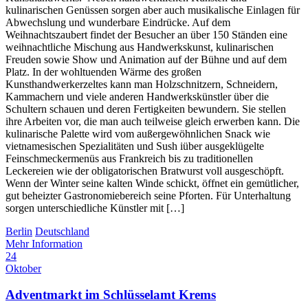
kulinarischen Genüssen sorgen aber auch musikalische Einlagen für
Abwechslung und wunderbare Eindrücke. Auf dem
Weihnachtszaubert findet der Besucher an über 150 Ständen eine
weihnachtliche Mischung aus Handwerkskunst, kulinarischen
Freuden sowie Show und Animation auf der Bühne und auf dem
Platz. In der wohltuenden Wärme des großen
Kunsthandwerkerzeltes kann man Holzschnitzern, Schneidern,
Kammachern und viele anderen Handwerkskünstler über die
Schultern schauen und deren Fertigkeiten bewundern. Sie stellen
ihre Arbeiten vor, die man auch teilweise gleich erwerben kann. Die
kulinarische Palette wird vom außergewöhnlichen Snack wie
vietnamesischen Spezialitäten und Sush iüber ausgeklügelte
Feinschmeckermenüs aus Frankreich bis zu traditionellen
Leckereien wie der obligatorischen Bratwurst voll ausgeschöpft.
Wenn der Winter seine kalten Winde schickt, öffnet ein gemütlicher,
gut beheizter Gastronomiebereich seine Pforten. Für Unterhaltung
sorgen unterschiedliche Künstler mit […]
Berlin
Deutschland
Mehr Information
24
Oktober
Adventmarkt im Schlüsselamt Krems