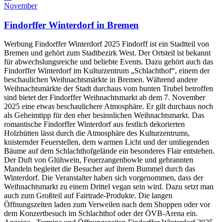
November
Findorffer Winterdorf in Bremen
Werbung Findorffer Winterdorf 2025 Findorff ist ein Stadtteil von
Bremen und gehört zum Stadtbezirk West. Der Ortsteil ist bekannt
für abwechslungsreiche und beliebte Events. Dazu gehört auch das
Findorffer Winterdorf im Kulturzentrum „Schlachthof“, einem der
beschaulichen Weihnachtsmärkte in Bremen. Während andere
Weihnachtsmärkte der Stadt durchaus vom bunten Trubel betroffen
sind bietet der Findorffer Weihnachtsmarkt ab dem 7. November
2025 eine etwas beschaulichere Atmosphäre. Er gilt durchaus noch
als Geheimtipp für den eher besinnlichen Weihnachtsmarkt. Das
romantische Findorffer Winterdorf aus festlich dekorierten
Holzhütten lässt durch die Atmosphäre des Kulturzentrums,
knisternder Feuerstellen, dem warmen Licht und der umliegenden
Bäume auf dem Schlachthofgelände ein besonderes Flair entstehen.
Der Duft von Glühwein, Feuerzangenbowle und gebrannten
Mandeln begleitet die Besucher auf ihrem Bummel durch das
Winterdorf. Die Veranstalter haben sich vorgenommen, dass der
Weihnachtsmarkt zu einem Drittel vegan sein wird. Dazu setzt man
auch zum Großteil auf Fairtrade-Produkte. Die langen
Öffnungszeiten laden zum Verweilen nach dem Shoppen oder vor
dem Konzertbesuch im Schlachthof oder der ÖVB-Arena ein.