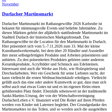
November
Durlacher Martinsmarkt
Durlacher Martinsmarkt im Rathausgewölbe 2026 Karlsruhe ist
bekannt für stimmungsvolle Events und beliebte Jahrmärkte. Zu
diesen Märkten gehört der alljährlich stattfindende Martinsmarkt im
Stadtteil Durlach der historischen Markgrafenstadt. Das
Rathausgewölbe ist die Location für den Martinsmarkt in Durlach.
Hier präsentiert sich vom 5.-7.11.2026 zum 33. Mal der kleine
Kunsthandwerkermarkt, bei dem über 20 Händler und Aussteller
ihre meist selbstgefertigten Produkte und Arbeiten präsentieren und
anbieten. Zu den präsentierten Produkten gehören unter anderem
Keramikprodukte, Acrylbilder und Schmuck aus Edelsteinen.
Interessant sind auch die Werke aus Holz, wie Holzspielzeug und
Drechselarbeiten. Wer ein Geschenk für seine Liebsten sucht, der
kann vielleicht die ersten Weihnachtseinkäufe erledigen. Vielleicht
gefällt auch das eine oder andere Kunstwerk so gut, dass man sich
selbst auch mal etwas Gutes tut und es im eigenen Heim einen
gebührenden Platz findet. Ebenfalls sehenswert ist der traditionelle
Sankt-Martins-Umzug, der von der Wirtschaftsvereinigung
DurlacherLeben e.V. finanziert wird Die Reiter auf ihren Pferden
werden von Kinder mit Laternen begleitet. Der Grundgedanke des
Martinsmarktes ist das Teilen, und so werden auch die ausgeteilten