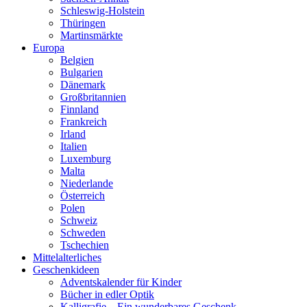
Schleswig-Holstein
Thüringen
Martinsmärkte
Europa
Belgien
Bulgarien
Dänemark
Großbritannien
Finnland
Frankreich
Irland
Italien
Luxemburg
Malta
Niederlande
Österreich
Polen
Schweiz
Schweden
Tschechien
Mittelalterliches
Geschenkideen
Adventskalender für Kinder
Bücher in edler Optik
Kalligrafie – Ein wunderbares Geschenk