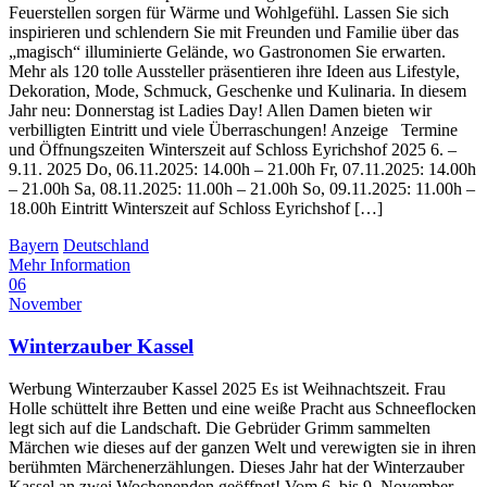
Feuerstellen sorgen für Wärme und Wohlgefühl. Lassen Sie sich
inspirieren und schlendern Sie mit Freunden und Familie über das
„magisch“ illuminierte Gelände, wo Gastronomen Sie erwarten.
Mehr als 120 tolle Aussteller präsentieren ihre Ideen aus Lifestyle,
Dekoration, Mode, Schmuck, Geschenke und Kulinaria. In diesem
Jahr neu: Donnerstag ist Ladies Day! Allen Damen bieten wir
verbilligten Eintritt und viele Überraschungen! Anzeige Termine
und Öffnungszeiten Winterszeit auf Schloss Eyrichshof 2025 6. –
9.11. 2025 Do, 06.11.2025: 14.00h – 21.00h Fr, 07.11.2025: 14.00h
– 21.00h Sa, 08.11.2025: 11.00h – 21.00h So, 09.11.2025: 11.00h –
18.00h Eintritt Winterszeit auf Schloss Eyrichshof […]
Bayern
Deutschland
Mehr Information
06
November
Winterzauber Kassel
Werbung Winterzauber Kassel 2025 Es ist Weihnachtszeit. Frau
Holle schüttelt ihre Betten und eine weiße Pracht aus Schneeflocken
legt sich auf die Landschaft. Die Gebrüder Grimm sammelten
Märchen wie dieses auf der ganzen Welt und verewigten sie in ihren
berühmten Märchenerzählungen. Dieses Jahr hat der Winterzauber
Kassel an zwei Wochenenden geöffnet! Vom 6. bis 9. November