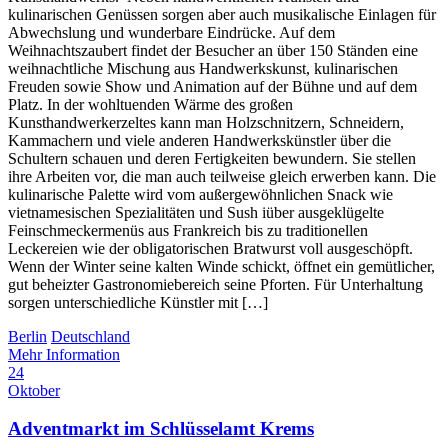
kulinarischen Genüssen sorgen aber auch musikalische Einlagen für
Abwechslung und wunderbare Eindrücke. Auf dem
Weihnachtszaubert findet der Besucher an über 150 Ständen eine
weihnachtliche Mischung aus Handwerkskunst, kulinarischen
Freuden sowie Show und Animation auf der Bühne und auf dem
Platz. In der wohltuenden Wärme des großen
Kunsthandwerkerzeltes kann man Holzschnitzern, Schneidern,
Kammachern und viele anderen Handwerkskünstler über die
Schultern schauen und deren Fertigkeiten bewundern. Sie stellen
ihre Arbeiten vor, die man auch teilweise gleich erwerben kann. Die
kulinarische Palette wird vom außergewöhnlichen Snack wie
vietnamesischen Spezialitäten und Sush iüber ausgeklügelte
Feinschmeckermenüs aus Frankreich bis zu traditionellen
Leckereien wie der obligatorischen Bratwurst voll ausgeschöpft.
Wenn der Winter seine kalten Winde schickt, öffnet ein gemütlicher,
gut beheizter Gastronomiebereich seine Pforten. Für Unterhaltung
sorgen unterschiedliche Künstler mit […]
Berlin
Deutschland
Mehr Information
24
Oktober
Adventmarkt im Schlüsselamt Krems