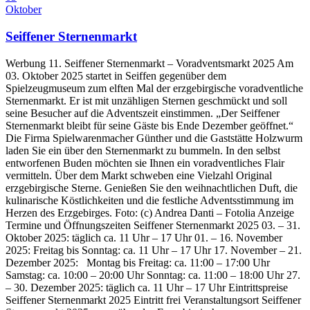
Oktober
Seiffener Sternenmarkt
Werbung 11. Seiffener Sternenmarkt – Voradventsmarkt 2025 Am
03. Oktober 2025 startet in Seiffen gegenüber dem
Spielzeugmuseum zum elften Mal der erzgebirgische voradventliche
Sternenmarkt. Er ist mit unzähligen Sternen geschmückt und soll
seine Besucher auf die Adventszeit einstimmen. „Der Seiffener
Sternenmarkt bleibt für seine Gäste bis Ende Dezember geöffnet.“
Die Firma Spielwarenmacher Günther und die Gaststätte Holzwurm
laden Sie ein über den Sternenmarkt zu bummeln. In den selbst
entworfenen Buden möchten sie Ihnen ein voradventliches Flair
vermitteln. Über dem Markt schweben eine Vielzahl Original
erzgebirgische Sterne. Genießen Sie den weihnachtlichen Duft, die
kulinarische Köstlichkeiten und die festliche Adventsstimmung im
Herzen des Erzgebirges. Foto: (c) Andrea Danti – Fotolia Anzeige
Termine und Öffnungszeiten Seiffener Sternenmarkt 2025 03. – 31.
Oktober 2025: täglich ca. 11 Uhr – 17 Uhr 01. – 16. November
2025: Freitag bis Sonntag: ca. 11 Uhr – 17 Uhr 17. November – 21.
Dezember 2025: Montag bis Freitag: ca. 11:00 – 17:00 Uhr
Samstag: ca. 10:00 – 20:00 Uhr Sonntag: ca. 11:00 – 18:00 Uhr 27.
– 30. Dezember 2025: täglich ca. 11 Uhr – 17 Uhr Eintrittspreise
Seiffener Sternenmarkt 2025 Eintritt frei Veranstaltungsort Seiffener