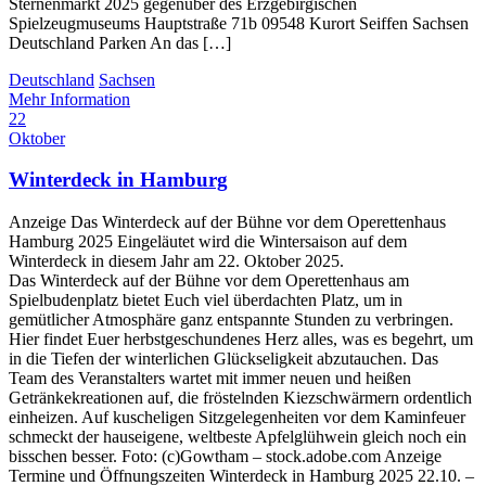
Sternenmarkt 2025 gegenüber des Erzgebirgischen
Spielzeugmuseums Hauptstraße 71b 09548 Kurort Seiffen Sachsen
Deutschland Parken An das […]
Deutschland
Sachsen
Mehr Information
22
Oktober
Winterdeck in Hamburg
Anzeige Das Winterdeck auf der Bühne vor dem Operettenhaus
Hamburg 2025 Eingeläutet wird die Wintersaison auf dem
Winterdeck in diesem Jahr am 22. Oktober 2025.
Das Winterdeck auf der Bühne vor dem Operettenhaus am
Spielbudenplatz bietet Euch viel überdachten Platz, um in
gemütlicher Atmosphäre ganz entspannte Stunden zu verbringen.
Hier findet Euer herbstgeschundenes Herz alles, was es begehrt, um
in die Tiefen der winterlichen Glückseligkeit abzutauchen. Das
Team des Veranstalters wartet mit immer neuen und heißen
Getränkekreationen auf, die fröstelnden Kiezschwärmern ordentlich
einheizen. Auf kuscheligen Sitzgelegenheiten vor dem Kaminfeuer
schmeckt der hauseigene, weltbeste Apfelglühwein gleich noch ein
bisschen besser. Foto: (c)Gowtham – stock.adobe.com Anzeige
Termine und Öffnungszeiten Winterdeck in Hamburg 2025 22.10. –