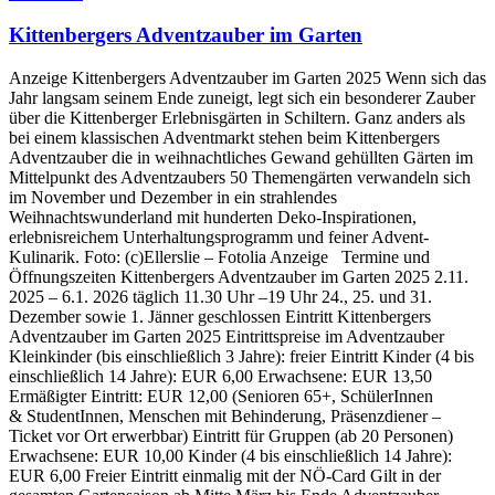
Kittenbergers Adventzauber im Garten
Anzeige Kittenbergers Adventzauber im Garten 2025 Wenn sich das
Jahr langsam seinem Ende zuneigt, legt sich ein besonderer Zauber
über die Kittenberger Erlebnisgärten in Schiltern. Ganz anders als
bei einem klassischen Adventmarkt stehen beim Kittenbergers
Adventzauber die in weihnachtliches Gewand gehüllten Gärten im
Mittelpunkt des Adventzaubers 50 Themengärten verwandeln sich
im November und Dezember in ein strahlendes
Weihnachtswunderland mit hunderten Deko-Inspirationen,
erlebnisreichem Unterhaltungsprogramm und feiner Advent-
Kulinarik. Foto: (c)Ellerslie – Fotolia Anzeige Termine und
Öffnungszeiten Kittenbergers Adventzauber im Garten 2025 2.11.
2025 – 6.1. 2026 täglich 11.30 Uhr –19 Uhr 24., 25. und 31.
Dezember sowie 1. Jänner geschlossen Eintritt Kittenbergers
Adventzauber im Garten 2025 Eintrittspreise im Adventzauber
Kleinkinder (bis einschließlich 3 Jahre): freier Eintritt Kinder (4 bis
einschließlich 14 Jahre): EUR 6,00 Erwachsene: EUR 13,50
Ermäßigter Eintritt: EUR 12,00 (Senioren 65+, SchülerInnen
& StudentInnen, Menschen mit Behinderung, Präsenzdiener –
Ticket vor Ort erwerbbar) Eintritt für Gruppen (ab 20 Personen)
Erwachsene: EUR 10,00 Kinder (4 bis einschließlich 14 Jahre):
EUR 6,00 Freier Eintritt einmalig mit der NÖ-Card Gilt in der