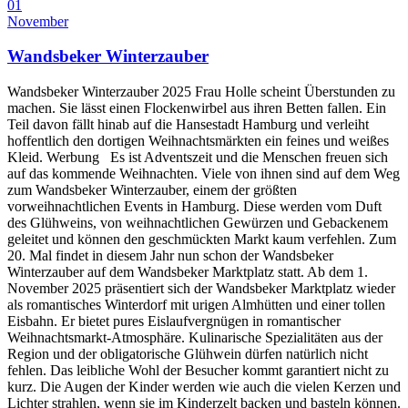
01
November
Wandsbeker Winterzauber
Wandsbeker Winterzauber 2025 Frau Holle scheint Überstunden zu
machen. Sie lässt einen Flockenwirbel aus ihren Betten fallen. Ein
Teil davon fällt hinab auf die Hansestadt Hamburg und verleiht
hoffentlich den dortigen Weihnachtsmärkten ein feines und weißes
Kleid. Werbung Es ist Adventszeit und die Menschen freuen sich
auf das kommende Weihnachten. Viele von ihnen sind auf dem Weg
zum Wandsbeker Winterzauber, einem der größten
vorweihnachtlichen Events in Hamburg. Diese werden vom Duft
des Glühweins, von weihnachtlichen Gewürzen und Gebackenem
geleitet und können den geschmückten Markt kaum verfehlen. Zum
20. Mal findet in diesem Jahr nun schon der Wandsbeker
Winterzauber auf dem Wandsbeker Marktplatz statt. Ab dem 1.
November 2025 präsentiert sich der Wandsbeker Marktplatz wieder
als romantisches Winterdorf mit urigen Almhütten und einer tollen
Eisbahn. Er bietet pures Eislaufvergnügen in romantischer
Weihnachtsmarkt-Atmosphäre. Kulinarische Spezialitäten aus der
Region und der obligatorische Glühwein dürfen natürlich nicht
fehlen. Das leibliche Wohl der Besucher kommt garantiert nicht zu
kurz. Die Augen der Kinder werden wie auch die vielen Kerzen und
Lichter strahlen, wenn sie im Kinderzelt backen und basteln können.