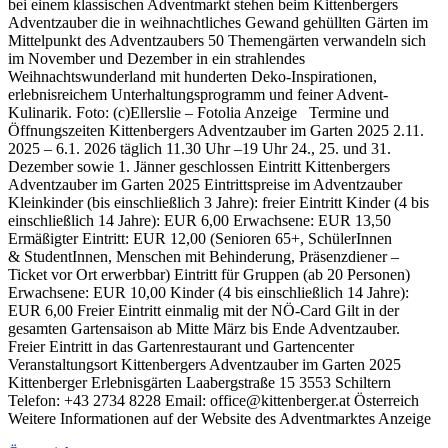
bei einem klassischen Adventmarkt stehen beim Kittenbergers
Adventzauber die in weihnachtliches Gewand gehüllten Gärten im
Mittelpunkt des Adventzaubers 50 Themengärten verwandeln sich
im November und Dezember in ein strahlendes
Weihnachtswunderland mit hunderten Deko-Inspirationen,
erlebnisreichem Unterhaltungsprogramm und feiner Advent-
Kulinarik. Foto: (c)Ellerslie – Fotolia Anzeige Termine und
Öffnungszeiten Kittenbergers Adventzauber im Garten 2025 2.11.
2025 – 6.1. 2026 täglich 11.30 Uhr –19 Uhr 24., 25. und 31.
Dezember sowie 1. Jänner geschlossen Eintritt Kittenbergers
Adventzauber im Garten 2025 Eintrittspreise im Adventzauber
Kleinkinder (bis einschließlich 3 Jahre): freier Eintritt Kinder (4 bis
einschließlich 14 Jahre): EUR 6,00 Erwachsene: EUR 13,50
Ermäßigter Eintritt: EUR 12,00 (Senioren 65+, SchülerInnen
& StudentInnen, Menschen mit Behinderung, Präsenzdiener –
Ticket vor Ort erwerbbar) Eintritt für Gruppen (ab 20 Personen)
Erwachsene: EUR 10,00 Kinder (4 bis einschließlich 14 Jahre):
EUR 6,00 Freier Eintritt einmalig mit der NÖ-Card Gilt in der
gesamten Gartensaison ab Mitte März bis Ende Adventzauber.
Freier Eintritt in das Gartenrestaurant und Gartencenter
Veranstaltungsort Kittenbergers Adventzauber im Garten 2025
Kittenberger Erlebnisgärten Laabergstraße 15 3553 Schiltern
Telefon: +43 2734 8228 Email: office@kittenberger.at Österreich
Weitere Informationen auf der Website des Adventmarktes Anzeige