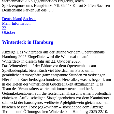
Sternenmarkt 2025 gegenüber des Erzgebirgischen
Spielzeugmuseums Hauptstraße 71b 09548 Kurort Seiffen Sachsen
Deutschland Parken An das […]
Deutschland
Sachsen
Mehr Information
22
Oktober
Winterdeck in Hamburg
Anzeige Das Winterdeck auf der Bühne vor dem Operettenhaus
Hamburg 2025 Eingeläutet wird die Wintersaison auf dem
Winterdeck in diesem Jahr am 22. Oktober 2025.
Das Winterdeck auf der Bühne vor dem Operettenhaus am
Spielbudenplatz bietet Euch viel überdachten Platz, um in
gemütlicher Atmosphäre ganz entspannte Stunden zu verbringen.
Hier findet Euer herbstgeschundenes Herz alles, was es begehrt, um
in die Tiefen der winterlichen Glückseligkeit abzutauchen. Das
Team des Veranstalters wartet mit immer neuen und heißen
Getränkekreationen auf, die fröstelnden Kiezschwärmern ordentlich
einheizen. Auf kuscheligen Sitzgelegenheiten vor dem Kaminfeuer
schmeckt der hauseigene, weltbeste Apfelglühwein gleich noch ein
bisschen besser. Foto: (c)Gowtham – stock.adobe.com Anzeige
Termine und Öffnungszeiten Winterdeck in Hamburg 2025 22.10. –