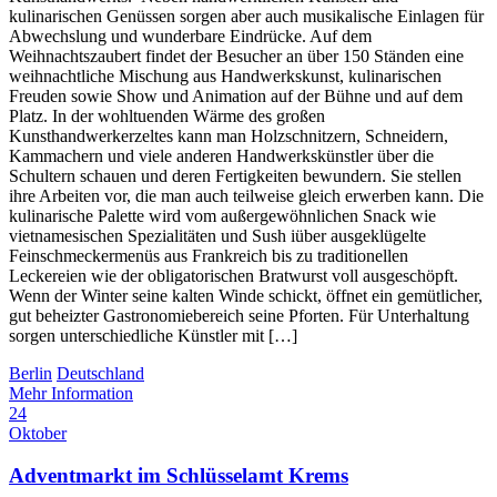
kulinarischen Genüssen sorgen aber auch musikalische Einlagen für
Abwechslung und wunderbare Eindrücke. Auf dem
Weihnachtszaubert findet der Besucher an über 150 Ständen eine
weihnachtliche Mischung aus Handwerkskunst, kulinarischen
Freuden sowie Show und Animation auf der Bühne und auf dem
Platz. In der wohltuenden Wärme des großen
Kunsthandwerkerzeltes kann man Holzschnitzern, Schneidern,
Kammachern und viele anderen Handwerkskünstler über die
Schultern schauen und deren Fertigkeiten bewundern. Sie stellen
ihre Arbeiten vor, die man auch teilweise gleich erwerben kann. Die
kulinarische Palette wird vom außergewöhnlichen Snack wie
vietnamesischen Spezialitäten und Sush iüber ausgeklügelte
Feinschmeckermenüs aus Frankreich bis zu traditionellen
Leckereien wie der obligatorischen Bratwurst voll ausgeschöpft.
Wenn der Winter seine kalten Winde schickt, öffnet ein gemütlicher,
gut beheizter Gastronomiebereich seine Pforten. Für Unterhaltung
sorgen unterschiedliche Künstler mit […]
Berlin
Deutschland
Mehr Information
24
Oktober
Adventmarkt im Schlüsselamt Krems