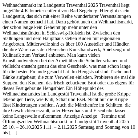
Weihnachtsmarkt im Landgestüt Traventhal 2025 Traventhal liegt
ungefähr 4 Kilometer entfernt von Bad Segeberg. Hier gibt es ein
Landgestüt, das sich mit einer Reihe wunderbarer Veranstaltungen
einen Namen gemacht hat. Dazu gehört auch ein Weihnachtsmarkt,
der schon lange kein Geheimtipp mehr unter den
Weihnachtsmärkten in Schleswig-Holstein ist. Zwischen den
Stallungen und dem Haupthaus stehen Buden mit regionalen
Angeboten. Mittlerweile sind es über 100 Aussteller und Händler,
die ihre Waren aus den Bereichen Kunsthandwerk, Spielzeug und
Kulinarik zum Verkauf anbieten. Man kann vielen
Kunsthandwerkern bei der Arbeit über die Schulter schauen und
vielleicht entsteht genau das eine Geschenk, was man schon lange
für die besten Freunde gesucht hat. Im Hengstsaal sind Tische und
Bänke aufgebaut, die zum Verweilen einladen. Probieren sie mal die
Suppen, den Kuchen, das frisch gebackene Brot oder das eigens für
dieses Fest gebraute Hengstbier. Ein Höhepunkt des
Weihnachtsmarktes im Landgestüt Traventhal ist die große Krippe
lebendiger Tiere, wie Kuh, Schaf und Esel. Nicht nur die Krippe
lässt Kinderaugen strahlen. Auch die Märchenfee im Schlitten, die
ihre Geschichten erzählt, oder Hexenhaus und Eisenbahn lassen
keine Langeweile aufkommen. Anzeige Anzeige Termine und
Öffnungszeiten Weihnachtsmarkt im Landgestüt Traventhal 2025
25.10. – 26.10.2025 1.11. – 2.11.2025 Samstag und Sonntag von 10
bis […]