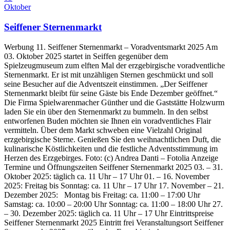
Oktober
Seiffener Sternenmarkt
Werbung 11. Seiffener Sternenmarkt – Voradventsmarkt 2025 Am
03. Oktober 2025 startet in Seiffen gegenüber dem
Spielzeugmuseum zum elften Mal der erzgebirgische voradventliche
Sternenmarkt. Er ist mit unzähligen Sternen geschmückt und soll
seine Besucher auf die Adventszeit einstimmen. „Der Seiffener
Sternenmarkt bleibt für seine Gäste bis Ende Dezember geöffnet.“
Die Firma Spielwarenmacher Günther und die Gaststätte Holzwurm
laden Sie ein über den Sternenmarkt zu bummeln. In den selbst
entworfenen Buden möchten sie Ihnen ein voradventliches Flair
vermitteln. Über dem Markt schweben eine Vielzahl Original
erzgebirgische Sterne. Genießen Sie den weihnachtlichen Duft, die
kulinarische Köstlichkeiten und die festliche Adventsstimmung im
Herzen des Erzgebirges. Foto: (c) Andrea Danti – Fotolia Anzeige
Termine und Öffnungszeiten Seiffener Sternenmarkt 2025 03. – 31.
Oktober 2025: täglich ca. 11 Uhr – 17 Uhr 01. – 16. November
2025: Freitag bis Sonntag: ca. 11 Uhr – 17 Uhr 17. November – 21.
Dezember 2025: Montag bis Freitag: ca. 11:00 – 17:00 Uhr
Samstag: ca. 10:00 – 20:00 Uhr Sonntag: ca. 11:00 – 18:00 Uhr 27.
– 30. Dezember 2025: täglich ca. 11 Uhr – 17 Uhr Eintrittspreise
Seiffener Sternenmarkt 2025 Eintritt frei Veranstaltungsort Seiffener