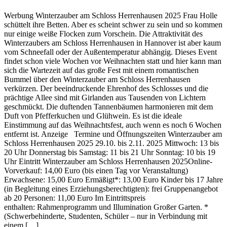
Werbung Winterzauber am Schloss Herrenhausen 2025 Frau Holle
schüttelt ihre Betten. Aber es scheint schwer zu sein und so kommen
nur einige weiße Flocken zum Vorschein. Die Attraktivität des
Winterzaubers am Schloss Herrenhausen in Hannover ist aber kaum
vom Schneefall oder der Außentemperatur abhängig. Dieses Event
findet schon viele Wochen vor Weihnachten statt und hier kann man
sich die Wartezeit auf das große Fest mit einem romantischen
Bummel über den Winterzauber am Schloss Herrenhausen
verkürzen. Der beeindruckende Ehrenhof des Schlosses und die
prächtige Allee sind mit Girlanden aus Tausenden von Lichtern
geschmückt. Die duftenden Tannenbäumen harmonieren mit dem
Duft von Pfefferkuchen und Glühwein. Es ist die ideale
Einstimmung auf das Weihnachtsfest, auch wenn es noch 6 Wochen
entfernt ist. Anzeige Termine und Öffnungszeiten Winterzauber am
Schloss Herrenhausen 2025 29.10. bis 2.11. 2025 Mittwoch: 13 bis
20 Uhr Donnerstag bis Samstag: 11 bis 21 Uhr Sonntag: 10 bis 19
Uhr Eintritt Winterzauber am Schloss Herrenhausen 2025Online-
Vorverkauf: 14,00 Euro (bis einen Tag vor Veranstaltung)
Erwachsene: 15,00 Euro Ermäßigt*: 13,00 Euro Kinder bis 17 Jahre
(in Begleitung eines Erziehungsberechtigten): frei Gruppenangebot
ab 20 Personen: 11,00 Euro Im Eintrittspreis
enthalten: Rahmenprogramm und Illumination Großer Garten. *
(Schwerbehinderte, Studenten, Schüler – nur in Verbindung mit
einem […]