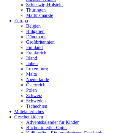
Schleswig-Holstein
Thüringen
Martinsmärkte
Europa
Belgien
Bulgarien
Dänemark
Großbritannien
Finnland
Frankreich
Irland
Italien
Luxemburg
Malta
Niederlande
Österreich
Polen
Schweiz
Schweden
Tschechien
Mittelalterliches
Geschenkideen
Adventskalender für Kinder
Bücher in edler Optik
Kalligrafie – Ein wunderbares Geschenk