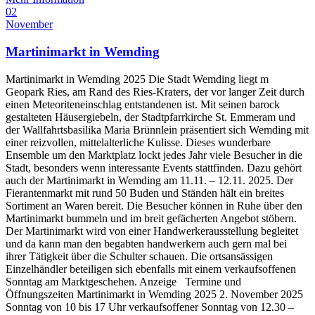
02
November
Martinimarkt in Wemding
Martinimarkt in Wemding 2025 Die Stadt Wemding liegt m
Geopark Ries, am Rand des Ries-Kraters, der vor langer Zeit durch
einen Meteoriteneinschlag entstandenen ist. Mit seinen barock
gestalteten Häusergiebeln, der Stadtpfarrkirche St. Emmeram und
der Wallfahrtsbasilika Maria Brünnlein präsentiert sich Wemding mit
einer reizvollen, mittelalterliche Kulisse. Dieses wunderbare
Ensemble um den Marktplatz lockt jedes Jahr viele Besucher in die
Stadt, besonders wenn interessante Events stattfinden. Dazu gehört
auch der Martinimarkt in Wemding am 11.11. – 12.11. 2025. Der
Fierantenmarkt mit rund 50 Buden und Ständen hält ein breites
Sortiment an Waren bereit. Die Besucher können in Ruhe über den
Martinimarkt bummeln und im breit gefächerten Angebot stöbern.
Der Martinimarkt wird von einer Handwerkerausstellung begleitet
und da kann man den begabten handwerkern auch gern mal bei
ihrer Tätigkeit über die Schulter schauen. Die ortsansässigen
Einzelhändler beteiligen sich ebenfalls mit einem verkaufsoffenen
Sonntag am Marktgeschehen. Anzeige Termine und
Öffnungszeiten Martinimarkt in Wemding 2025 2. November 2025
Sonntag von 10 bis 17 Uhr verkaufsoffener Sonntag von 12.30 –