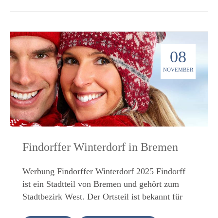
sind. Einer dieser beliebten und bekannten
Anzeige Öffnungszeiten Weihnachtsmarkt am
Weihnachtsmärkte in Kopenhagen ist der
Stephansplatz Wien 2025 08.11. – 26.12.2025
Weihnachtsmarkt-Julemarked Kongens Nytorv .
von 11 – 21 Uhr 24.12.2025: von 11 – 16 Uhr
Auf diesem Weihnachtsmarkt im Herzen von
25.12. – 26.12.2025: von 11 – 19 Uhr
Kopenhagen und in der historischen Umgebung
08
Veranstaltungsort Weihnachtsmarkt am
des Königs Nytorv findet man festlich dekorierte
Stephansplatz 2025 Stephansplatz/Richtung
NOVEMBER
Buden mit einem breiten Angebot an
Churhausgasse, 1010 Wien Österreich Telefon:
Geschenkideen und natürlich die klassischen
+43 1 407 73 130 Weitere Informationen auf
Leckereien und Heißgetränke. Sie können sich
www.weihnachtsmarkt-stephansplatz.at
in den vielen schönen Ständen nach
Weihnachtsgeschenken und Dekorationen
umschauen. Vielleicht treffen Sie und ihre
Findorffer Winterdorf in Bremen
Familie auf dem Weihnachtsmarkt den
Weihnachtsmann ganz persönlich. Er wird sich
Werbung Findorffer Winterdorf 2025 Findorff
bestimmt für ein gemeinsames Foto mit ihnen
ist ein Stadtteil von Bremen und gehört zum
vor die Kamera stellen. Erleben sie Adventszeit
Stadtbezirk West. Der Ortsteil ist bekannt für
und Weihnachten 2023 auf dem Julemarked
abwechslungsreiche und beliebte Events. Dazu
Kongens Nytorv in Kopenhagen in Dänemark.