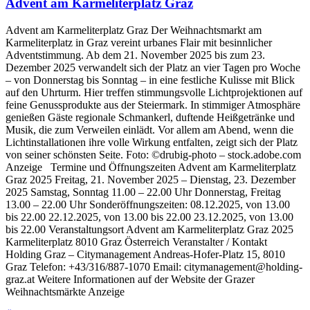
Advent am Karmeliterplatz Graz
Advent am Karmeliterplatz Graz Der Weihnachtsmarkt am
Karmeliterplatz in Graz vereint urbanes Flair mit besinnlicher
Adventstimmung. Ab dem 21. November 2025 bis zum 23.
Dezember 2025 verwandelt sich der Platz an vier Tagen pro Woche
– von Donnerstag bis Sonntag – in eine festliche Kulisse mit Blick
auf den Uhrturm. Hier treffen stimmungsvolle Lichtprojektionen auf
feine Genussprodukte aus der Steiermark. In stimmiger Atmosphäre
genießen Gäste regionale Schmankerl, duftende Heißgetränke und
Musik, die zum Verweilen einlädt. Vor allem am Abend, wenn die
Lichtinstallationen ihre volle Wirkung entfalten, zeigt sich der Platz
von seiner schönsten Seite. Foto: ©drubig-photo – stock.adobe.com
Anzeige Termine und Öffnungszeiten Advent am Karmeliterplatz
Graz 2025 Freitag, 21. November 2025 – Dienstag, 23. Dezember
2025 Samstag, Sonntag 11.00 – 22.00 Uhr Donnerstag, Freitag
13.00 – 22.00 Uhr Sonderöffnungszeiten: 08.12.2025, von 13.00
bis 22.00 22.12.2025, von 13.00 bis 22.00 23.12.2025, von 13.00
bis 22.00 Veranstaltungsort Advent am Karmeliterplatz Graz 2025
Karmeliterplatz 8010 Graz Österreich Veranstalter / Kontakt
Holding Graz – Citymanagement Andreas-Hofer-Platz 15, 8010
Graz Telefon: +43/316/887-1070 Email: citymanagement@holding-
graz.at Weitere Informationen auf der Website der Grazer
Weihnachtsmärkte Anzeige