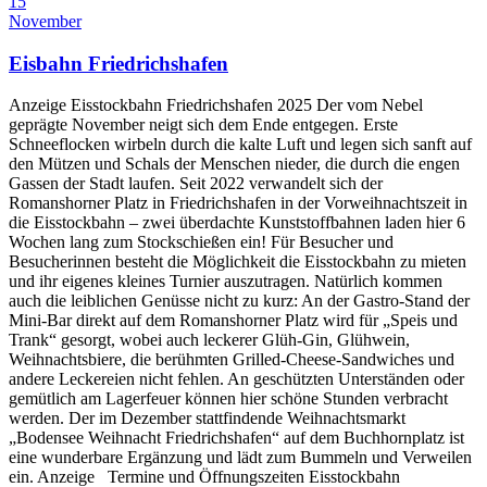
15
November
Eisbahn Friedrichshafen
Anzeige Eisstockbahn Friedrichshafen 2025 Der vom Nebel
geprägte November neigt sich dem Ende entgegen. Erste
Schneeflocken wirbeln durch die kalte Luft und legen sich sanft auf
den Mützen und Schals der Menschen nieder, die durch die engen
Gassen der Stadt laufen. Seit 2022 verwandelt sich der
Romanshorner Platz in Friedrichshafen in der Vorweihnachtszeit in
die Eisstockbahn – zwei überdachte Kunststoffbahnen laden hier 6
Wochen lang zum Stockschießen ein! Für Besucher und
Besucherinnen besteht die Möglichkeit die Eisstockbahn zu mieten
und ihr eigenes kleines Turnier auszutragen. Natürlich kommen
auch die leiblichen Genüsse nicht zu kurz: An der Gastro-Stand der
Mini-Bar direkt auf dem Romanshorner Platz wird für „Speis und
Trank“ gesorgt, wobei auch leckerer Glüh-Gin, Glühwein,
Weihnachtsbiere, die berühmten Grilled-Cheese-Sandwiches und
andere Leckereien nicht fehlen. An geschützten Unterständen oder
gemütlich am Lagerfeuer können hier schöne Stunden verbracht
werden. Der im Dezember stattfindende Weihnachtsmarkt
„Bodensee Weihnacht Friedrichshafen“ auf dem Buchhornplatz ist
eine wunderbare Ergänzung und lädt zum Bummeln und Verweilen
ein. Anzeige Termine und Öffnungszeiten Eisstockbahn