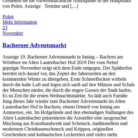
Genießen sie die vorweihnachtliche Atmosphäre in der Hauptstadt
von Polen. Anzeige Termine und […]
Polen
Mehr Information
23
November
Bacherner Adventsmarkt
Anzeige 19. Bacherner Adventsmarkt in Inning – Bachern am
Wörthsee im Alten Lautenbacher Hof 2019 Der vom Nebel
geprägte November neigt sich dem Ende entgegen. Der Spätherbst
bereitet sich darauf vor, das Zepter der Jahreszeiten an den
kommenden Winter zu übergeben. Erste Schneeflocken wirbeln
durch die kalte Luft und legen sich sanft auf den Mützen und Schals
der Menschen nieder, die durch die engen Gassen der Stadt laufen.
Es ist Zeit für die ersten Weihnachtsmärkte. So lädt auch Familie
Jung dieses Jahr wieder zum Bacherner Adventsmarkt im Alten
Lautenbacher Hof in Bachern, einem Ortsteil von Inning am
Ammersee, ein. Im Hofgelände und den ehemaligen Stallungen des
Alten Lautenbacher präsentieren die Aussteller eine ausgesuchte
Mischung aus Kunsthandwerk und Schmuck, traditionellem und
modernem Christbaumschmuck und Krippen, originellen
Geschenken und kulinarischen Leckereien und vieles mehr.