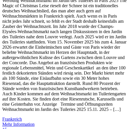
Werbung Weihnachtsmarkt im Jardin des Tuileries in Paris 2025 The
Magic of Christmas Leise rieselt der Schnee ist ein traditionelles
deutsches Weihnachtslied, das man aber auch gern auf
Weihnachtsmärkten in Frankreich spielt. Auch wenn es in Paris
nicht jedes Jahr schneit, so fehlt es der Stadt deshalb keinesfalls am
Zauber der Weihnachtszeit. Im Jahr 2018 wurde der Champs-
Elysées-Weihnachtsmarkt nach langen Diskussionen in den Jardin
des Tuileries nahe dem Louvre verlegt. Auch 2025 wird er im Jardin
des Tuileries stattfinden. Vom 15. November 2025 bis zum 4. Januar
2026 erwartet die Einheimischen und Gäste von Paris wieder der
beliebte Weihnachtsmarkt im Herzen der Hauptstadt, in der
außergewöhnlichen Kulisse des Gartens zwischen dem Louvre und
der Concorde. Das Angebot an französischen Produkten wie
regionale Lebensmittel, Wein und Geschenkartikel an den über 100
festlich dekorierten Ständen wird riesig sein. Der Markt bietet mehr
als 100 Stände, eine Eislaufbahn sowie ein 30 Meter hohes
Riesenrad, das die Hauptattraktion darstellt. Rund 80 Prozent der
Stände werden von französischen Kunsthandwerkern betrieben.
Auch Kinder kommen auf dem Weihnachtsmarkt im Tuileriengarten
auf ihre Kosten. Sie finden dort eine Riesenrutsche, Karussells und
eine Geisterbahn vor. Anzeige Termine und Öffnungszeiten
Weihnachtsmarkt im Jardin des Tuileries 2025 15.11. 2025 – […]
Frankreich
Mehr Information