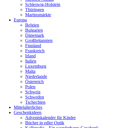
Schleswig-Holstein
Thüringen
Martinsmärkte
Europa
Belgien
Bulgarien
Dänemark
Großbritannien
Finnland
Frankreich
Irland
Italien
Luxemburg
Malta
Niederlande
Österreich
Polen
Schweiz
Schweden
Tschechien
Mittelalterliches
Geschenkideen
Adventskalender für Kinder
Bücher in edler Optik
Kalligrafie – Ein wunderbares Geschenk