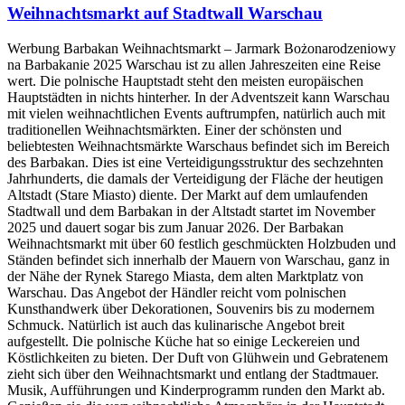
Weihnachtsmarkt auf Stadtwall Warschau
Werbung Barbakan Weihnachtsmarkt – Jarmark Bożonarodzeniowy
na Barbakanie 2025 Warschau ist zu allen Jahreszeiten eine Reise
wert. Die polnische Hauptstadt steht den meisten europäischen
Hauptstädten in nichts hinterher. In der Adventszeit kann Warschau
mit vielen weihnachtlichen Events auftrumpfen, natürlich auch mit
traditionellen Weihnachtsmärkten. Einer der schönsten und
beliebtesten Weihnachtsmärkte Warschaus befindet sich im Bereich
des Barbakan. Dies ist eine Verteidigungsstruktur des sechzehnten
Jahrhunderts, die damals der Verteidigung der Fläche der heutigen
Altstadt (Stare Miasto) diente. Der Markt auf dem umlaufenden
Stadtwall und dem Barbakan in der Altstadt startet im November
2025 und dauert sogar bis zum Januar 2026. Der Barbakan
Weihnachtsmarkt mit über 60 festlich geschmückten Holzbuden und
Ständen befindet sich innerhalb der Mauern von Warschau, ganz in
der Nähe der Rynek Starego Miasta, dem alten Marktplatz von
Warschau. Das Angebot der Händler reicht vom polnischen
Kunsthandwerk über Dekorationen, Souvenirs bis zu modernem
Schmuck. Natürlich ist auch das kulinarische Angebot breit
aufgestellt. Die polnische Küche hat so einige Leckereien und
Köstlichkeiten zu bieten. Der Duft von Glühwein und Gebratenem
zieht sich über den Weihnachtsmarkt und entlang der Stadtmauer.
Musik, Aufführungen und Kinderprogramm runden den Markt ab.