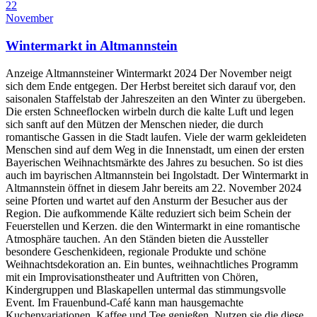
22
November
Wintermarkt in Altmannstein
Anzeige Altmannsteiner Wintermarkt 2024 Der November neigt
sich dem Ende entgegen. Der Herbst bereitet sich darauf vor, den
saisonalen Staffelstab der Jahreszeiten an den Winter zu übergeben.
Die ersten Schneeflocken wirbeln durch die kalte Luft und legen
sich sanft auf den Mützen der Menschen nieder, die durch
romantische Gassen in die Stadt laufen. Viele der warm gekleideten
Menschen sind auf dem Weg in die Innenstadt, um einen der ersten
Bayerischen Weihnachtsmärkte des Jahres zu besuchen. So ist dies
auch im bayrischen Altmannstein bei Ingolstadt. Der Wintermarkt in
Altmannstein öffnet in diesem Jahr bereits am 22. November 2024
seine Pforten und wartet auf den Ansturm der Besucher aus der
Region. Die aufkommende Kälte reduziert sich beim Schein der
Feuerstellen und Kerzen. die den Wintermarkt in eine romantische
Atmosphäre tauchen. An den Ständen bieten die Aussteller
besondere Geschenkideen, regionale Produkte und schöne
Weihnachtsdekoration an. Ein buntes, weihnachtliches Programm
mit ein Improvisationstheater und Auftritten von Chören,
Kindergruppen und Blaskapellen untermal das stimmungsvolle
Event. Im Frauenbund-Café kann man hausgemachte
Kuchenvariationen, Kaffee und Tee genießen. Nutzen sie die diese