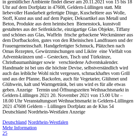
in gemütlicher Ambiente findet dieser am 20.11.2021 von 15 bis 18
Uhr auf dem Dorfplatz in 47608, Geldern-Lüllingen statt. Mit
liebevoller Handarbeit gefertigte Dinge, Kuscheltiere aus Wolle,
Stoff, Kunst aus und auf dem Papier, Dekoartikel aus Metall und
Beton, Produkte aus dem heimischen Bienenstock, kunstvoll
gestaltetes aus der Seifenküche, einzigartige Glas Objekte, Tiffany
und schönes aus Glas, Waffeln frische gebackene Weckmänner aus
dem Dorfbackofen, gutes von den Rheinischen Landfrauen und der
Frauengemeinschaft. Handgefertigter Schmuck, Plätzchen nach
Omas Rezepten, Gewürzmischungen und Liköre eine Vielfalt von
Adventskränzen und – Gestecken, Tisch und Türkränze,
Christbaumanhänger sowie verschiedene Adventskalender.
Handmade ist bei uns die höchste Devise, selbstverständlich wird
auch das leibliche Wohl nicht vergessen, schmackhaftes vom Grill
und aus der Pfanne, Backofen, auch für Vegetarier, Glühmet und
Glühwein, kalt und Warmgetränk, bei uns wird es für alle etwas
geben. Anzeige Termin und Öffnungszeiten Weihnachtsmarkt in
Geldern-Lüllingen 2021 20. November 2021 von 15.00 Uhr –
18.00 Uhr Veranstaltungsort Weihnachtsmarkt in Geldern-Lüllingen
2021 47608 Geldern – Lüllingen Dorfplatz an de Klus 54
Deutschland Nordrhein-Westfalen Anzeige
Deutschland
Nordrhein-Westfalen
Mehr Information
25