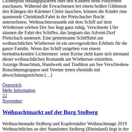
Lichterpfad entlangspazieren oder den Kindern beim Ponyreiten
zuschauen. Während die Erwachsenen bei einem heißen Glühmost
den Klängen der Kärntner Chöre lauschen, können die Kinder eine
spannende Christkindl-Fahrt in der Pörtschacher Bucht
unternehmen. Weihnachtsromantik mit dem Schiff auf dem
Wörthersee erleben Der See liegt ganz ruhig. Verschneite Ufer
säumen die Fahrt des Schiffes, das langsam das Advent-Dorf
Pörtschach ansteuert. Eine gemeinsame Schifffahrt am
weihnachtlichen Wörthersee ist ein unvergessliches Erlebnis für die
ganze Familie. Wenn das Schiff umgeben von einem
beeindruckenden Lichtermeer seine Kreise zieht kann sich niemand
dieser weihnachtlichen Romantik am Wörthersee entziehen.
Anzeige Brauchtum, Handwerk und Tradition am See Verschiedene
Brauchtumsgruppen und Vereine treten ebenfalls mit
abwechslungsreichem […]
Österreich
Mehr Information
22
November
Weihnachtmarkt auf der Burg Stolberg
Weihnachtsmarkt Stolberg und Kupferstädter Weihnachtstage 2019
Weihnachtliches an drei Standorten Stolberg (Rheinland) liegt in der