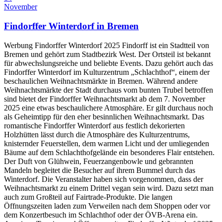
November
Findorffer Winterdorf in Bremen
Werbung Findorffer Winterdorf 2025 Findorff ist ein Stadtteil von
Bremen und gehört zum Stadtbezirk West. Der Ortsteil ist bekannt
für abwechslungsreiche und beliebte Events. Dazu gehört auch das
Findorffer Winterdorf im Kulturzentrum „Schlachthof“, einem der
beschaulichen Weihnachtsmärkte in Bremen. Während andere
Weihnachtsmärkte der Stadt durchaus vom bunten Trubel betroffen
sind bietet der Findorffer Weihnachtsmarkt ab dem 7. November
2025 eine etwas beschaulichere Atmosphäre. Er gilt durchaus noch
als Geheimtipp für den eher besinnlichen Weihnachtsmarkt. Das
romantische Findorffer Winterdorf aus festlich dekorierten
Holzhütten lässt durch die Atmosphäre des Kulturzentrums,
knisternder Feuerstellen, dem warmen Licht und der umliegenden
Bäume auf dem Schlachthofgelände ein besonderes Flair entstehen.
Der Duft von Glühwein, Feuerzangenbowle und gebrannten
Mandeln begleitet die Besucher auf ihrem Bummel durch das
Winterdorf. Die Veranstalter haben sich vorgenommen, dass der
Weihnachtsmarkt zu einem Drittel vegan sein wird. Dazu setzt man
auch zum Großteil auf Fairtrade-Produkte. Die langen
Öffnungszeiten laden zum Verweilen nach dem Shoppen oder vor
dem Konzertbesuch im Schlachthof oder der ÖVB-Arena ein.