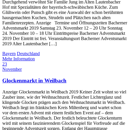
Durchgehend verwöhnt Sie Familie Jung im Alten Lautenbacher
Hof mit Spezialitäten der bayerisch-schwäbischen Küche. Zum
Glühwein oder Punsch gibt es eine Auswahl der schon berühmten
hausgemachten Kuchen, Strudeln und Plätzchen nach alten
Familienrezepten. Anzeige Termine und Öffnungszeiten Bacherner
Adventsmarkt 2019 Samstag 23. November 12 – 20 Uhr Sonntag
24. November 10 – 18 Uhr Eintrittspreise Bacherner Adventsmarkt
2019 Der Eintritt ist frei. Veranstaltungsort Bacherner Adventsmarkt
2019 Alter Lautenbacher […]
Bayern
Deutschland
Mehr Information
23
November
Glockenmarkt in Weilbach
Anzeige Glockenmarkt in Weilbach 2019 Keiner Zeit wohnt so viel
Zauber inne, wie der Weihnachtszeit. Festlicher Lichterglanz und
klingende Glocken prägen auch den Weihnachtsmarkt in Weilbach.
Weilbach liegt im fränkischen Kreis Miltenberg und wartet schon
vor dem ersten Advent mit einem festlichen Event auf – dem
Glockenmarkt in Weilbach. Der festlich beleuchtete Glockenturm
wird mit seinem faszinierendem Glockenspiel für Vorfreude auf die
beginnende Adventszeit sorgen. Entlang der Hauptstrasse