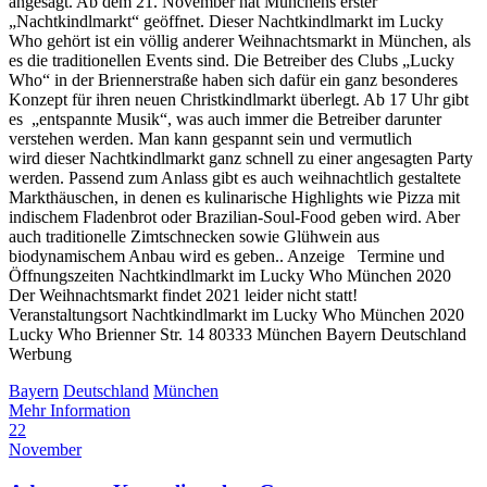
angesagt. Ab dem 21. November hat Münchens erster
„Nachtkindlmarkt“ geöffnet. Dieser Nachtkindlmarkt im Lucky
Who gehört ist ein völlig anderer Weihnachtsmarkt in München, als
es die traditionellen Events sind. Die Betreiber des Clubs „Lucky
Who“ in der Briennerstraße haben sich dafür ein ganz besonderes
Konzept für ihren neuen Christkindlmarkt überlegt. Ab 17 Uhr gibt
es „entspannte Musik“, was auch immer die Betreiber darunter
verstehen werden. Man kann gespannt sein und vermutlich
wird dieser Nachtkindlmarkt ganz schnell zu einer angesagten Party
werden. Passend zum Anlass gibt es auch weihnachtlich gestaltete
Markthäuschen, in denen es kulinarische Highlights wie Pizza mit
indischem Fladenbrot oder Brazilian-Soul-Food geben wird. Aber
auch traditionelle Zimtschnecken sowie Glühwein aus
biodynamischem Anbau wird es geben.. Anzeige Termine und
Öffnungszeiten Nachtkindlmarkt im Lucky Who München 2020
Der Weihnachtsmarkt findet 2021 leider nicht statt!
Veranstaltungsort Nachtkindlmarkt im Lucky Who München 2020
Lucky Who Brienner Str. 14 80333 München Bayern Deutschland
Werbung
Bayern
Deutschland
München
Mehr Information
22
November