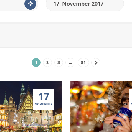
1
2
3
…
81
17
NOVEMBER