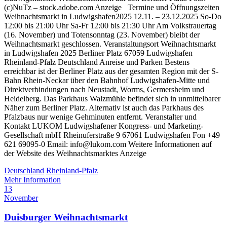
(c)NuTz – stock.adobe.com Anzeige Termine und Öffnungszeiten
Weihnachtsmarkt in Ludwigshafen2025 12.11. – 23.12.2025 So-Do
12:00 bis 21:00 Uhr Sa-Fr 12:00 bis 21:30 Uhr Am Volkstrauertag
(16. November) und Totensonntag (23. November) bleibt der
Weihnachtsmarkt geschlossen. Veranstaltungsort Weihnachtsmarkt
in Ludwigshafen 2025 Berliner Platz 67059 Ludwigshafen
Rheinland-Pfalz Deutschland Anreise und Parken Bestens
erreichbar ist der Berliner Platz aus der gesamten Region mit der S-
Bahn Rhein-Neckar über den Bahnhof Ludwigshafen-Mitte und
Direktverbindungen nach Neustadt, Worms, Germersheim und
Heidelberg. Das Parkhaus Walzmühle befindet sich in unmittelbarer
Näher zum Berliner Platz. Alternativ ist auch das Parkhaus des
Pfalzbaus nur wenige Gehminuten entfernt. Veranstalter und
Kontakt LUKOM Ludwigshafener Kongress- und Marketing-
Gesellschaft mbH Rheinuferstraße 9 67061 Ludwigshafen Fon +49
621 69095-0 Email: info@lukom.com Weitere Informationen auf
der Website des Weihnachtsmarktes Anzeige
Deutschland
Rheinland-Pfalz
Mehr Information
13
November
Duisburger Weihnachtsmarkt