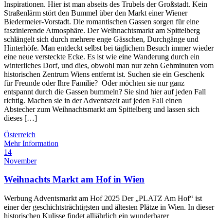
Inspirationen. Hier ist man abseits des Trubels der Großstadt. Kein
Straßenlärm stört den Bummel über den Markt einer Wiener
Biedermeier-Vorstadt. Die romantischen Gassen sorgen für eine
faszinierende Atmosphäre. Der Weihnachtsmarkt am Spittelberg
schlängelt sich durch mehrere enge Gässchen, Durchgänge und
Hinterhöfe. Man entdeckt selbst bei täglichem Besuch immer wieder
eine neue versteckte Ecke. Es ist wie eine Wanderung durch ein
winterliches Dorf, und dies, obwohl man nur zehn Gehminuten vom
historischen Zentrum Wiens entfernt ist. Suchen sie ein Geschenk
für Freunde oder Ihre Familie? Oder möchten sie nur ganz
entspannt durch die Gassen bummeln? Sie sind hier auf jeden Fall
richtig. Machen sie in der Adventszeit auf jeden Fall einen
Abstecher zum Weihnachtsmarkt am Spittelberg und lassen sich
dieses […]
Österreich
Mehr Information
14
November
Weihnachts Markt am Hof in Wien
Werbung Adventsmarkt am Hof 2025 Der „PLATZ Am Hof“ ist
einer der geschichtsträchtigsten und ältesten Plätze in Wien. In dieser
historischen Kulisse findet alljährlich ein wunderbarer