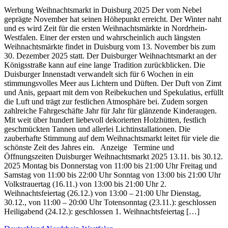
Werbung Weihnachtsmarkt in Duisburg 2025 Der vom Nebel
geprägte November hat seinen Höhepunkt erreicht. Der Winter naht
und es wird Zeit für die ersten Weihnachtsmärkte in Nordrhein-
Westfalen. Einer der ersten und wahrscheinlich auch längsten
Weihnachtsmärkte findet in Duisburg vom 13. November bis zum
30. Dezember 2025 statt. Der Duisburger Weihnachtsmarkt an der
Königsstraße kann auf eine lange Tradition zurückblicken. Die
Duisburger Innenstadt verwandelt sich für 6 Wochen in ein
stimmungsvolles Meer aus Lichtern und Düften. Der Duft von Zimt
und Anis, gepaart mit dem von Reibekuchen und Spekulatius, erfüllt
die Luft und trägt zur festlichen Atmosphäre bei. Zudem sorgen
zahlreiche Fahrgeschäfte Jahr für Jahr für glänzende Kinderaugen.
Mit weit über hundert liebevoll dekorierten Holzhütten, festlich
geschmückten Tannen und allerlei Lichtinstallationen. Die
zauberhafte Stimmung auf dem Weihnachtsmarkt leitet für viele die
schönste Zeit des Jahres ein. Anzeige Termine und
Öffnungszeiten Duisburger Weihnachtsmarkt 2025 13.11. bis 30.12.
2025 Montag bis Donnerstag von 11:00 bis 21:00 Uhr Freitag und
Samstag von 11:00 bis 22:00 Uhr Sonntag von 13:00 bis 21:00 Uhr
Volkstrauertag (16.11.) von 13:00 bis 21:00 Uhr 2.
Weihnachtsfeiertag (26.12.) von 13:00 – 21:00 Uhr Dienstag,
30.12., von 11:00 – 20:00 Uhr Totensonntag (23.11.): geschlossen
Heiligabend (24.12.): geschlossen 1. Weihnachtsfeiertag […]