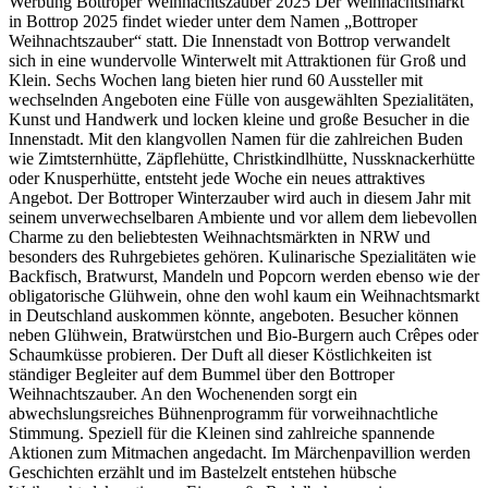
Werbung Bottroper Weihnachtszauber 2025 Der Weihnachtsmarkt
in Bottrop 2025 findet wieder unter dem Namen „Bottroper
Weihnachtszauber“ statt. Die Innenstadt von Bottrop verwandelt
sich in eine wundervolle Winterwelt mit Attraktionen für Groß und
Klein. Sechs Wochen lang bieten hier rund 60 Aussteller mit
wechselnden Angeboten eine Fülle von ausgewählten Spezialitäten,
Kunst und Handwerk und locken kleine und große Besucher in die
Innenstadt. Mit den klangvollen Namen für die zahlreichen Buden
wie Zimtsternhütte, Zäpflehütte, Christkindlhütte, Nussknackerhütte
oder Knusperhütte, entsteht jede Woche ein neues attraktives
Angebot. Der Bottroper Winterzauber wird auch in diesem Jahr mit
seinem unverwechselbaren Ambiente und vor allem dem liebevollen
Charme zu den beliebtesten Weihnachtsmärkten in NRW und
besonders des Ruhrgebietes gehören. Kulinarische Spezialitäten wie
Backfisch, Bratwurst, Mandeln und Popcorn werden ebenso wie der
obligatorische Glühwein, ohne den wohl kaum ein Weihnachtsmarkt
in Deutschland auskommen könnte, angeboten. Besucher können
neben Glühwein, Bratwürstchen und Bio-Burgern auch Crêpes oder
Schaumküsse probieren. Der Duft all dieser Köstlichkeiten ist
ständiger Begleiter auf dem Bummel über den Bottroper
Weihnachtszauber. An den Wochenenden sorgt ein
abwechslungsreiches Bühnenprogramm für vorweihnachtliche
Stimmung. Speziell für die Kleinen sind zahlreiche spannende
Aktionen zum Mitmachen angedacht. Im Märchenpavillion werden
Geschichten erzählt und im Bastelzelt entstehen hübsche