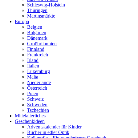
Schleswig-Holstein
Thüringen
Martinsmärkte
Europa
Belgien
Bulgarien
Dänemark
Großbritannien
Finnland
Frankreich
Irland
Italien
Luxemburg
Malta
Niederlande
Österreich
Polen
Schweiz
Schweden
Tschechien
Mittelalterliches
Geschenkideen
Adventskalender für Kinder
Bücher in edler Optik
Kalligrafie – Ein wunderbares Geschenk