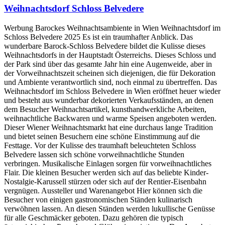
Weihnachtsdorf Schloss Belvedere
Werbung Barockes Weihnachtsambiente in Wien Weihnachtsdorf im
Schloss Belvedere 2025 Es ist ein traumhafter Anblick. Das
wunderbare Barock-Schloss Belvedere bildet die Kulisse dieses
Weihnachtsdorfs in der Hauptstadt Österreichs. Dieses Schloss und
der Park sind über das gesamte Jahr hin eine Augenweide, aber in
der Vorweihnachtszeit scheinen sich diejenigen, die für Dekoration
und Ambiente verantwortlich sind, noch einmal zu übertreffen. Das
Weihnachtsdorf im Schloss Belvedere in Wien eröffnet heuer wieder
und besteht aus wunderbar dekorierten Verkaufsständen, an denen
dem Besucher Weihnachtsartikel, kunsthandwerkliche Arbeiten,
weihnachtliche Backwaren und warme Speisen angeboten werden.
Dieser Wiener Weihnachtsmarkt hat eine durchaus lange Tradition
und bietet seinen Besuchern eine schöne Einstimmung auf die
Festtage. Vor der Kulisse des traumhaft beleuchteten Schloss
Belvedere lassen sich schöne vorweihnachtliche Stunden
verbringen. Musikalische Einlagen sorgen für vorweihnachtliches
Flair. Die kleinen Besucher werden sich auf das beliebte Kinder-
Nostalgie-Karussell stürzen oder sich auf der Rentier-Eisenbahn
vergnügen. Aussteller und Warenangebot Hier können sich die
Besucher von einigen gastronomischen Ständen kulinarisch
verwöhnen lassen. An diesen Ständen werden lukullische Genüsse
für alle Geschmäcker geboten. Dazu gehören die typisch