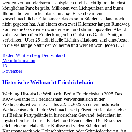
werden von wunderbaren Lichtspielen und Leuchtfiguren im einst
königlichen Park begrüßt. Millionen von Lichtpunkten und bunte
Illuminationen tauchen das einmalige Ensemble in ein
vorweihnachtliches Glanzmeer, das es so in Süddeutschland noch
nicht gegeben hat. Auf einem etwa zwei Kilometer langen Rundweg
können die Gäste einen wunderbaren und stimmungsvollen Abend
voller zauberhaften Entdeckungen im Christmas Garden Stuttgart
verbringen. Über 25 individuelle Lichtinstallationen sind eingebettet
in die vielfältige Natur der Wilhelma und werden wohl jeden […]
Baden-Württemberg
Deutschland
Mehr Information
13
November
Historische Weihnacht Friedrichshain
Werbung Historische Weihnacht Berlin Friedrichshain 2025 Das
RAW-Gelände in Friedrichshain verwandelt sich in der
Weihnachtszeit vom 13.11. bis 22.12.2025 zu einem historischen
Weihnachtsmarkt. In der Weihnachtszeit präsentiert sich das Gebiet
auf Berlins Partygelände in historischem Gewand, beleuchtet im
mystischen Licht durch Fackeln und Feuerstellen. Der Besucher
erlebt eine mittelalterliche Kulisse mit vielen Ständen mit
Kunsthandwerk wie Holzschnitzereien oder Schmiedearbeiten. An