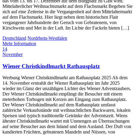
das vom 13. bis 17. Dezember auf dem Burgplatz zu Gast wird.
Mittelalterlicher Weihnachtsmarkt auf dem Flachsmarkt Begeben Sie
sich auf eine Zeitreise in die Vergangenheit auf dem Mittelaltermarkt
auf dem Flachsmarkt. Hier liegt neben dem historischen Flair
vergangener Jahrhunderte der Geruch von Gebratenem, von
Kirschwein und Met in der Luft. Im Lichte der Fackeln bieten […]
Deutschland
Nordrhein-Westfalen
Mehr Information
14
November
Wiener Christkindlmarkt Rathausplatz
Werbung Wiener Christkindlmarkt am Rathausplatz 2025 Ab dem
14. November erstrahlt der Wiener Rathausplatz im Jahr 2025
wieder im Glanz der unzähligen Lichter des Wiener Adventzaubers.
Der Wiener Christkindlmarkt empfängt die Besucher mit einem
meterhohen Torbogen mit Kerzen am Eingang zum Rathausplatz.
Der Wiener Christkindlmarkt auf dem Rathausplatz umfasst
zahlreiche Verkaufsstände mit weihnachtlichen Backwaren, lokalen
Speisen und typisch traditionelle Getränke der Adventszeit. Wiens
ältester Christkindlmarkt wartet mit Unmengen an Überraschungen
auf seine Besucher aus dem Inland und dem Ausland. Der Duft von
kandierten Früchten, gebratenen Mandeln und Nüssen, von