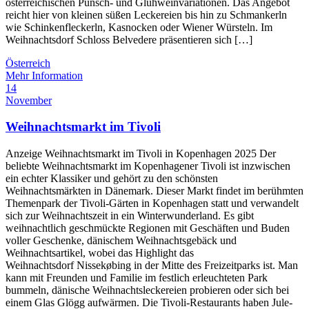
österreichischen Punsch- und Glühweinvariationen. Das Angebot
reicht hier von kleinen süßen Leckereien bis hin zu Schmankerln
wie Schinkenfleckerln, Kasnocken oder Wiener Würsteln. Im
Weihnachtsdorf Schloss Belvedere präsentieren sich […]
Österreich
Mehr Information
14
November
Weihnachtsmarkt im Tivoli
Anzeige Weihnachtsmarkt im Tivoli in Kopenhagen 2025 Der
beliebte Weihnachtsmarkt im Kopenhagener Tivoli ist inzwischen
ein echter Klassiker und gehört zu den schönsten
Weihnachtsmärkten in Dänemark. Dieser Markt findet im berühmten
Themenpark der Tivoli-Gärten in Kopenhagen statt und verwandelt
sich zur Weihnachtszeit in ein Winterwunderland. Es gibt
weihnachtlich geschmückte Regionen mit Geschäften und Buden
voller Geschenke, dänischem Weihnachtsgebäck und
Weihnachtsartikel, wobei das Highlight das
Weihnachtsdorf Nissekøbing in der Mitte des Freizeitparks ist. Man
kann mit Freunden und Familie im festlich erleuchteten Park
bummeln, dänische Weihnachtsleckereien probieren oder sich bei
einem Glas Glögg aufwärmen. Die Tivoli-Restaurants haben Jule-