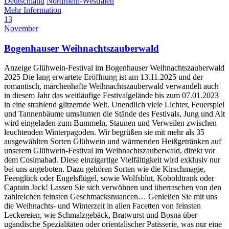
Deutschland
Nordrhein-Westfalen
Mehr Information
13
November
Bogenhauser Weihnachtszauberwald
Anzeige Glühwein-Festival im Bogenhauser Weihnachtszauberwald
2025 Die lang erwartete Eröffnung ist am 13.11.2025 und der
romantisch, märchenhafte Weihnachtszauberwald verwandelt auch
in diesem Jahr das weitläufige Festivalgelände bis zum 07.01.2023
in eine strahlend glitzernde Welt. Unendlich viele Lichter, Feuerspiel
und Tannenbäume umsäumen die Stände des Festivals, Jung und Alt
wird eingeladen zum Bummeln, Staunen und Verweilen zwischen
leuchtenden Winterpagoden. Wir begrüßen sie mit mehr als 35
ausgewählten Sorten Glühwein und wärmenden Heißgetränken auf
unserem Glühwein-Festival im Weihnachtszauberwald, direkt vor
dem Cosimabad. Diese einzigartige Vielfältigkeit wird exklusiv nur
bei uns angeboten. Dazu gehören Sorten wie die Kirschmagie,
Feenglück oder Engelsflügel, sowie Wolfsblut, Koboldtrank oder
Captain Jack! Lassen Sie sich verwöhnen und überraschen von den
zahlreichen feinsten Geschmacksnuancen… Genießen Sie mit uns
die Weihnachts- und Winterzeit in allen Facetten von feinsten
Leckereien, wie Schmalzgebäck, Bratwurst und Bosna über
ugandische Spezialitäten oder orientalischer Patisserie, was nur eine