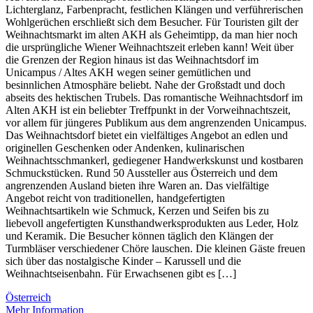
Lichterglanz, Farbenpracht, festlichen Klängen und verführerischen
Wohlgerüchen erschließt sich dem Besucher. Für Touristen gilt der
Weihnachtsmarkt im alten AKH als Geheimtipp, da man hier noch
die ursprüngliche Wiener Weihnachtszeit erleben kann! Weit über
die Grenzen der Region hinaus ist das Weihnachtsdorf im
Unicampus / Altes AKH wegen seiner gemütlichen und
besinnlichen Atmosphäre beliebt. Nahe der Großstadt und doch
abseits des hektischen Trubels. Das romantische Weihnachtsdorf im
Alten AKH ist ein beliebter Treffpunkt in der Vorweihnachtszeit,
vor allem für jüngeres Publikum aus dem angrenzenden Unicampus.
Das Weihnachtsdorf bietet ein vielfältiges Angebot an edlen und
originellen Geschenken oder Andenken, kulinarischen
Weihnachtsschmankerl, gediegener Handwerkskunst und kostbaren
Schmuckstücken. Rund 50 Aussteller aus Österreich und dem
angrenzenden Ausland bieten ihre Waren an. Das vielfältige
Angebot reicht von traditionellen, handgefertigten
Weihnachtsartikeln wie Schmuck, Kerzen und Seifen bis zu
liebevoll angefertigten Kunsthandwerksprodukten aus Leder, Holz
und Keramik. Die Besucher können täglich den Klängen der
Turmbläser verschiedener Chöre lauschen. Die kleinen Gäste freuen
sich über das nostalgische Kinder – Karussell und die
Weihnachtseisenbahn. Für Erwachsenen gibt es […]
Österreich
Mehr Information