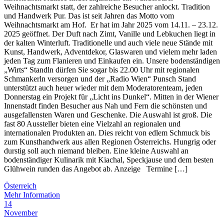
Weihnachtsmarkt statt, der zahlreiche Besucher anlockt. Tradition
und Handwerk Pur. Das ist seit Jahren das Motto vom
Weihnachtsmarkt am Hof. Er hat im Jahr 2025 vom 14.11. – 23.12.
2025 geöffnet. Der Duft nach Zimt, Vanille und Lebkuchen liegt in
der kalten Winterluft. Traditionelle und auch viele neue Stände mit
Kunst, Handwerk, Adventdekor, Glaswaren und vielem mehr laden
jeden Tag zum Flanieren und Einkaufen ein. Unsere bodenständigen
„Wirts“ Standln dürfen Sie sogar bis 22.00 Uhr mit regionalen
Schmankerln versorgen und der „Radio Wien“ Punsch Stand
unterstützt auch heuer wieder mit dem Moderatorenteam, jeden
Donnerstag ein Projekt für „Licht ins Dunkel“. Mitten in der Wiener
Innenstadt finden Besucher aus Nah und Fern die schönsten und
ausgefallensten Waren und Geschenke. Die Auswahl ist groß. Die
fast 80 Aussteller bieten eine Vielzahl an regionalen und
internationalen Produkten an. Dies reicht von edlem Schmuck bis
zum Kunsthandwerk aus allen Regionen Österreichs. Hungrig oder
durstig soll auch niemand bleiben. Eine kleine Auswahl an
bodenständiger Kulinarik mit Kiachal, Speckjause und dem besten
Glühwein runden das Angebot ab. Anzeige Termine […]
Österreich
Mehr Information
14
November